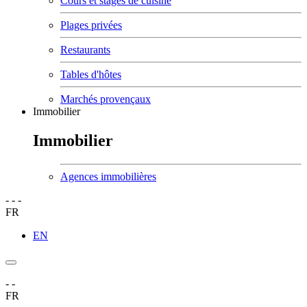
Cours et stages de cuisine
Plages privées
Restaurants
Tables d'hôtes
Marchés provençaux
Immobilier
Immobilier
Agences immobilières
-
-
-
FR
EN
-
-
FR