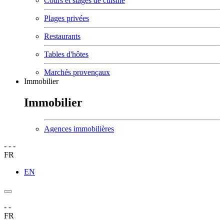
Cours et stages de cuisine
Plages privées
Restaurants
Tables d'hôtes
Marchés provençaux
Immobilier
Immobilier
Agences immobilières
-
-
-
FR
EN
-
-
FR