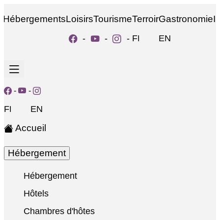
Hébergements
Loisirs
Tourisme
Terroir
Gastronomie
I
-
-
-
FR
EN
-
-
FR
EN
Accueil
Hébergement
Hébergement
Hôtels
Chambres d'hôtes