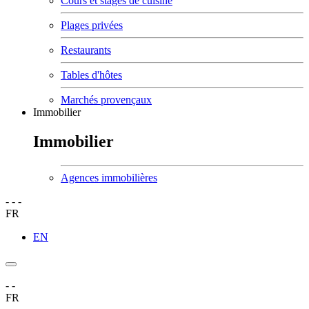
Cours et stages de cuisine
Plages privées
Restaurants
Tables d'hôtes
Marchés provençaux
Immobilier
Immobilier
Agences immobilières
-
-
-
FR
EN
-
-
FR