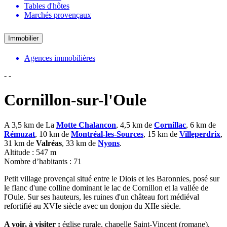
Tables d'hôtes
Marchés provençaux
Immobilier
Agences immobilières
-
-
Cornillon-sur-l'Oule
A 3,5 km de La
Motte Chalancon
, 4,5 km de
Cornillac
, 6 km de
Rémuzat
, 10 km de
Montréal-les-Sources
, 15 km de
Villeperdrix
,
31 km de
Valréas
, 33 km de
Nyons
.
Altitude : 547 m
Nombre d’habitants : 71
Petit village provençal situé entre le Diois et les Baronnies, posé sur
le flanc d'une colline dominant le lac de Cornillon et la vallée de
l'Oule. Sur ses hauteurs, les ruines d'un château fort médiéval
refortifié au XVIe siècle avec un donjon du XIIe siècle.
A voir, à visiter :
église rurale, chapelle Saint-Vincent (romane),