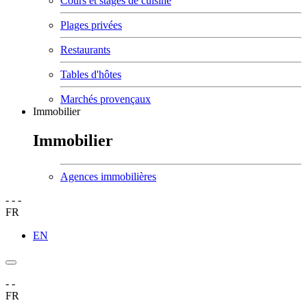
Cours et stages de cuisine
Plages privées
Restaurants
Tables d'hôtes
Marchés provençaux
Immobilier
Immobilier
Agences immobilières
-
-
-
FR
EN
-
-
FR