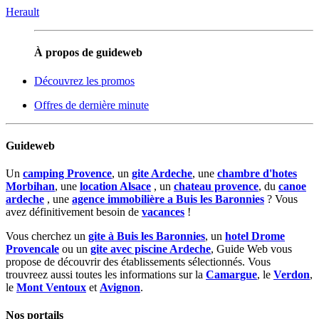
Herault
À propos de guideweb
Découvrez les promos
Offres de dernière minute
Guideweb
Un
camping Provence
, un
gite Ardeche
, une
chambre d'hotes
Morbihan
, une
location Alsace
, un
chateau provence
, du
canoe
ardeche
, une
agence immobilière a Buis les Baronnies
? Vous
avez définitivement besoin de
vacances
!
Vous cherchez un
gite à Buis les Baronnies
, un
hotel Drome
Provencale
ou un
gite avec piscine Ardeche
, Guide Web vous
propose de découvrir des établissements sélectionnés. Vous
trouvreez aussi toutes les informations sur la
Camargue
, le
Verdon
,
le
Mont Ventoux
et
Avignon
.
Nos portails