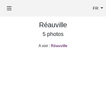
FR
Réauville
5 photos
A voir :
Réauville