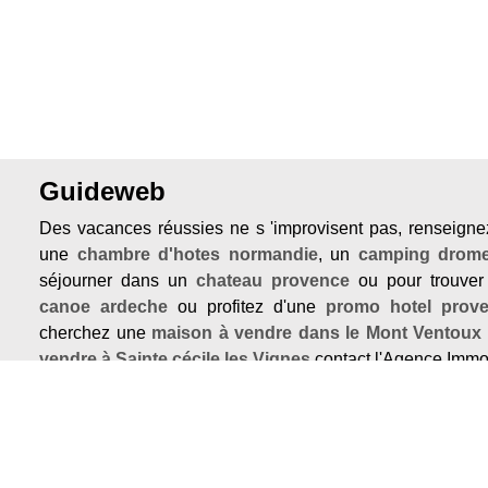
Guideweb
Des vacances réussies ne s 'improvisent pas, renseigne
une
chambre d'hotes normandie
, un
camping drome
séjourner dans un
chateau provence
ou pour trouve
canoe ardeche
ou profitez d'une
promo hotel prov
cherchez une
maison à vendre dans le Mont Ventoux
vendre à Sainte cécile les Vignes
contact l'Agence Immo
Si vous voulez un site internet pro et pas cher allez voir
m
Nos portails vous feront découvrir la
Provence
, l'
A
aiderons à choisir un
gite vaucluse
ou trouver une
l
ardeche
ou de l'
immobilier de prestige en Drome P