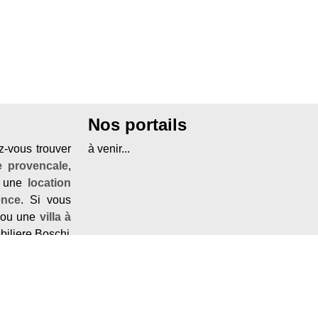
Nos portails
z-vous trouver
à venir...
 provencale
,
r une
location
ence
. Si vous
ou une
villa à
biliere Boschi
ombo
.
rdeche
, vous
ocation canoe
rovencale
ou