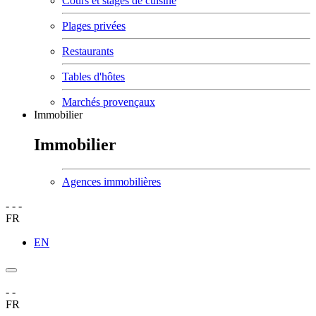
Cours et stages de cuisine
Plages privées
Restaurants
Tables d'hôtes
Marchés provençaux
Immobilier
Immobilier
Agences immobilières
-
-
-
FR
EN
-
-
FR