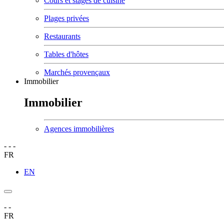
Cours et stages de cuisine
Plages privées
Restaurants
Tables d'hôtes
Marchés provençaux
Immobilier
Immobilier
Agences immobilières
-
-
-
FR
EN
-
-
FR