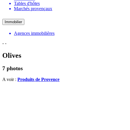
Tables d'hôtes
Marchés provençaux
Immobilier
Agences immobilières
-
-
Olives
7 photos
A voir :
Produits de Provence