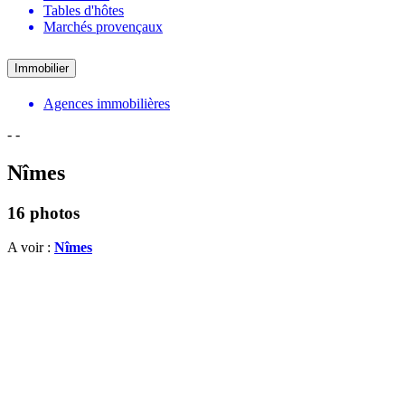
Tables d'hôtes
Marchés provençaux
Immobilier
Agences immobilières
-
-
Nîmes
16 photos
A voir :
Nîmes