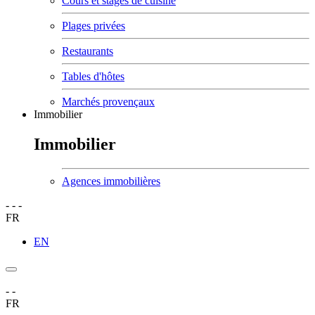
Cours et stages de cuisine
Plages privées
Restaurants
Tables d'hôtes
Marchés provençaux
Immobilier
Immobilier
Agences immobilières
-
-
-
FR
EN
-
-
FR