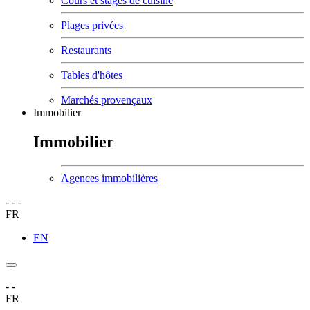
Cours et stages de cuisine
Plages privées
Restaurants
Tables d'hôtes
Marchés provençaux
Immobilier
Immobilier
Agences immobilières
-
-
-
FR
EN
-
-
FR