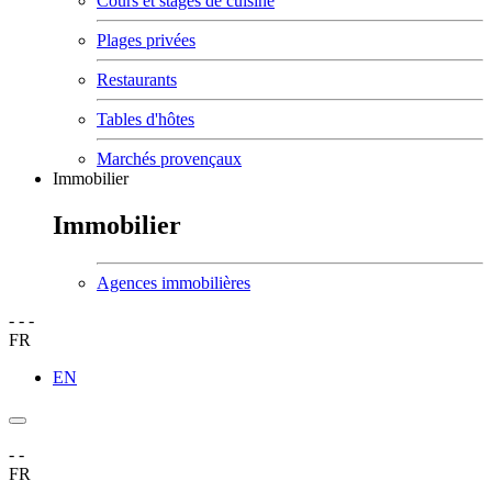
Cours et stages de cuisine
Plages privées
Restaurants
Tables d'hôtes
Marchés provençaux
Immobilier
Immobilier
Agences immobilières
-
-
-
FR
EN
-
-
FR