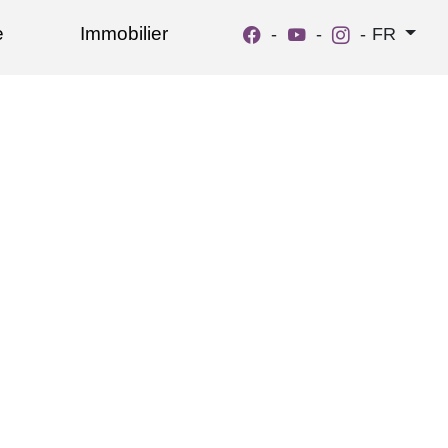
e
Immobilier
-
-
-
FR