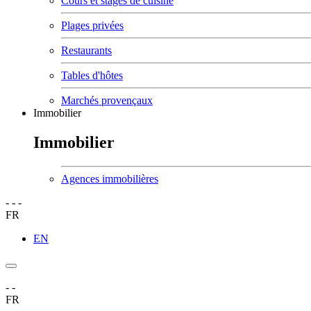
Cours et stages de cuisine
Plages privées
Restaurants
Tables d'hôtes
Marchés provençaux
Immobilier
Immobilier
Agences immobilières
-
-
-
FR
EN
-
-
FR