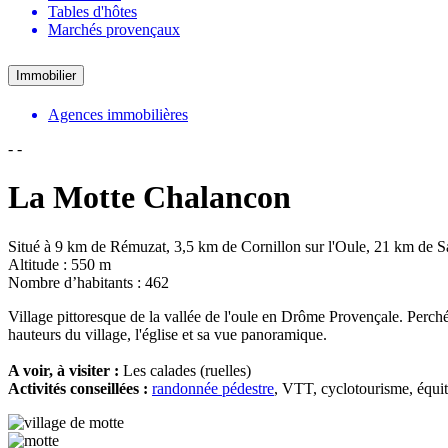
Tables d'hôtes
Marchés provençaux
Immobilier
Agences immobilières
-
-
La Motte Chalancon
Situé à 9 km de Rémuzat,
3,5 km de Cornillon sur l'Oule, 21 km de S
Altitude : 550 m
Nombre d’habitants : 462
Village pittoresque de la vallée de l'oule en Drôme Provençale. Perché
hauteurs du village, l'église et sa vue panoramique.
A voir, à visiter :
Les calades (ruelles)
Activités conseillées :
randonnée pédestre
, VTT, cyclotourisme, équita