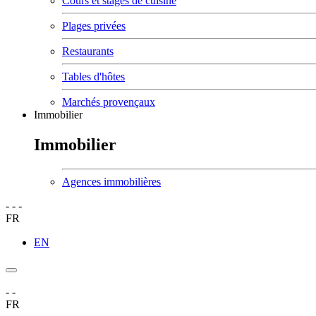
Cours et stages de cuisine
Plages privées
Restaurants
Tables d'hôtes
Marchés provençaux
Immobilier
Immobilier
Agences immobilières
-
-
-
FR
EN
-
-
FR