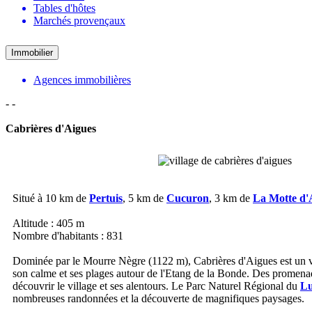
Tables d'hôtes
Marchés provençaux
Immobilier
Agences immobilières
-
-
Cabrières d'Aigues
Situé à 10 km de
Pertuis
, 5 km de
Cucuron
, 3 km de
La Motte d'
Altitude : 405 m
Nombre d'habitants : 831
Dominée par le Mourre Nègre (1122 m), Cabrières d'Aigues est un v
son calme et ses plages autour de l'Etang de la Bonde. Des promena
découvrir le village et ses alentours. Le Parc Naturel Régional du
L
nombreuses randonnées et la découverte de magnifiques paysages.