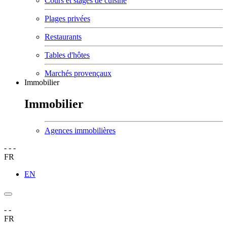
Cours et stages de cuisine
Plages privées
Restaurants
Tables d'hôtes
Marchés provençaux
Immobilier
Immobilier
Agences immobilières
-
-
-
FR
EN
-
-
FR